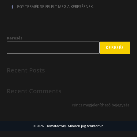
Megszakítás
EGY TERMÉK SE FELELT MEG A KERESÉSNEK.
Keresés
KERESÉS
Recent Posts
Recent Comments
Nincs megjeleníthető bejegyzés.
© 2026. Domafactory. Minden jog fenntartva!